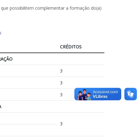
as que possibilitem complementar a formação do(a)
:
CRÉDITOS
RAÇÃO
3
3
3
A
3