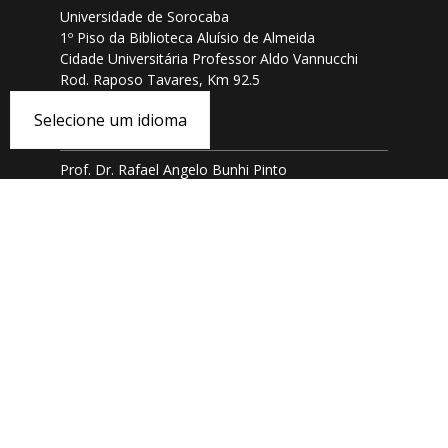
Universidade de Sorocaba
1º Piso da Biblioteca Aluísio de Almeida
Cidade Universitária Professor Aldo Vannucchi
Rod. Raposo Tavares, Km 92.5
CEP 18023-000
Selecione um idioma
Coordenação
Prof. Dr. Rafael Angelo Bunhi Pinto
rafael.pinto@prof.uniso.br
ou
ppge@uniso.br
(15) 2101-7104
(15) 2101-7008
Redes Sociais
© 2022 Universidade de Sorocaba